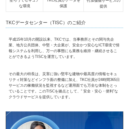
堅ろうでセキュア
TKC社員がデータを
付加価値サービスの
な環境
保護
提供
TKCデータセンター（TISC）のご紹介
平成15年10月の開設以来、TKCでは、当事務所とその関与先企
業、地方公共団体、中堅・大企業が、安全かつ安心なICT環境で情
報システムを利用し、万一の事態にも業務を維持・継続させるこ
とができるようTISCを運営しています。
その最大の特長は、災害に強い堅牢な建物や最高度の情報セキュ
リティ対策などインフラ面の整備に加え、TKC社員が24時間365日
サービスの稼働状況を監視するなど運用面でも万全な体制をとっ
ていることです。このTISCを拠点として、“ 安全・安心・便利”な
クラウドサービスを提供しています。