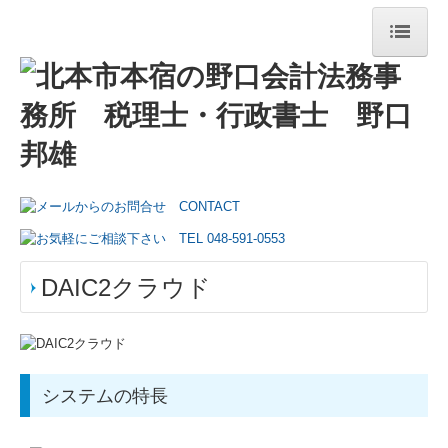
トップページ
事務所紹介
経営理念
交通案内
リンク集
DAIC2クラウド
業務案内
円満な相続・事業承継を支援
システムの特長
TKCシステムのご紹介
TKCシステムQ&A