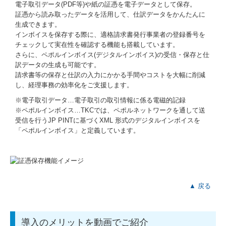
電子取引データ(PDF等)や紙の証憑を電子データとして保存。
証憑から読み取ったデータを活用して、仕訳データをかんたんに
建設業用会計情報DB
生成できます。
インボイスを保存する際に、適格請求書発行事業者の登録番号を
経営者お役立ち情報
チェックして実在性を確認する機能も搭載しています。
さらに、ペポルインボイス(デジタルインボイス)の受信・保存と仕
経営改善オンデマンド講座
訳データの生成も可能です。
請求書等の保存と仕訳の入力にかかる手間やコストを大幅に削減
し、経理事務の効率化をご支援します。
経営革新等支援機関とは
※電子取引データ…電子取引の取引情報に係る電磁的記録
新型コロナ経営支援情報
※ペポルインボイス…TKCでは、ペポルネットワークを通して送
受信を行うJP PINTに基づくXML 形式のデジタルインボイスを
「ペポルインボイス」と定義しています。
補助金・助成金・融資情報
共済制度
中小企業倒産防止共済制度
▲ 戻る
小規模企業共済制度
導入のメリットを動画でご紹介
中小企業退職金共済制度