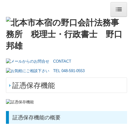
トップページ
事務所紹介
経営理念
交通案内
リンク集
証憑保存機能
業務案内
円満な相続・事業承継を支援
証憑保存機能の概要
TKCシステムのご紹介
TKCシステムQ&A