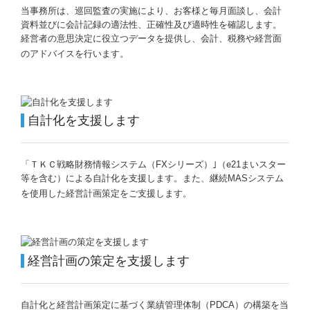
当事務所は、巡回監査の実施により、お客様と毎月面談し、会計
資料並びに会計記録の適法性、正確性及び適時性を確認します。
国の共済制度活用コーナー
経営者の意思決定に役立つデータを提供し、会計、税務や経営面
のアドバイスを行います。
求人情報
自計化を支援します
「ＴＫＣ戦略財務情報システム（FXシリーズ）｣（e21まいスター
等を含む）による自計化を支援します。また、継続MASシステム
を使用した経営計画策定をご支援します。
経営計画の策定を支援します
自計化と経営計画策定に基づく業績管理体制（PDCA）の構築を当