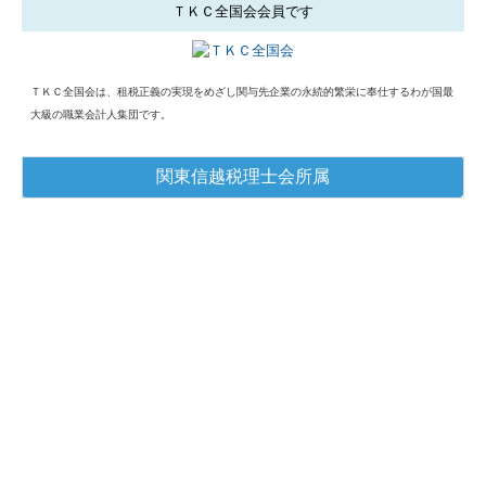
ＴＫＣ全国会会員です
ＴＫＣ全国会は、租税正義の実現をめざし関与先企業の永続的繁栄に奉仕するわが国最
大級の職業会計人集団です。
関東信越税理士会所属