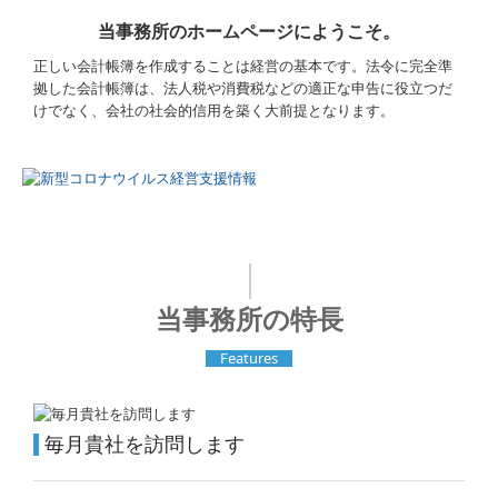
当事務所のホームページにようこそ。
建設業用会計情報DB
正しい会計帳簿を作成することは経営の基本です。法令に完全準
拠した会計帳簿は、法人税や消費税などの適正な申告に役立つだ
経営者お役立ち情報
けでなく、会社の社会的信用を築く大前提となります。
経営改善オンデマンド講座
経営革新等支援機関とは
新型コロナ経営支援情報
｜
補助金・助成金・融資情報
当事務所の特長
共済制度
Features
中小企業倒産防止共済制度
小規模企業共済制度
毎月貴社を訪問します
中小企業退職金共済制度