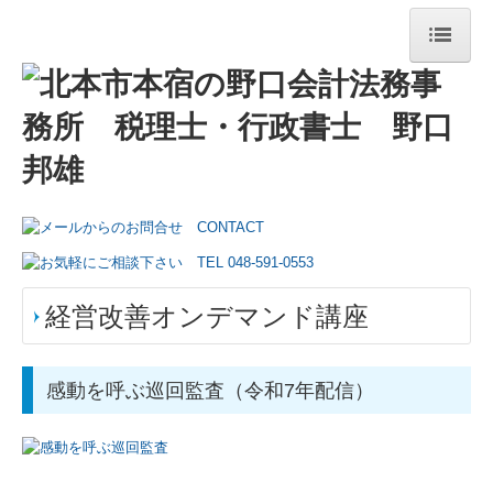
トップページ
事務所紹介
経営理念
交通案内
リンク集
経営改善オンデマンド講座
業務案内
円満な相続・事業承継を支援
感動を呼ぶ巡回監査（令和7年配信）
TKCシステムのご紹介
TKCシステムQ&A