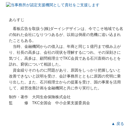
あらすじ
看板広告を取扱う(株)ダーイシデザインは、今でこそ地域でも名
の知れた会社になりつつあるが、以前は倒産の危機に追い込まれ
たこともある。
当時、金融機関からの借入は、年商と同じ１億円まで積み上が
り、社長の高多は、会社の現状を理解するにつれ、その深刻さに
気づく。高多は、顧問税理士でTKC会員である石川直樹のもとを
訪れ、窮状について相談した。
資金繰りそのものに問題があり、原因をしっかり把握しないと
改善できないと説明を受け、会計事務所とともに原因の究明に乗
り出した。また、石川税理士からの提案を受け、国の事業を活用
して、経営改善計画を金融機関と共に作り実行した。
制作・著作 大同生命保険株式会社
監 修 TKC全国会 中小企業支援委員会
▲ 戻る