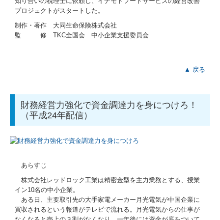
知り合いの税理士に依頼し、イナモトフードサービスの経営改善
プロジェクトがスタートした。
制作・著作 大同生命保険株式会社
監 修 TKC全国会 中小企業支援委員会
▲ 戻る
財務経営力強化で資金調達力を身につけろ！
（平成24年配信）
あらすじ
株式会社レッドロック工業は精密金型を主力業務とする、授業
イン10名の中小企業。
ある日、主要取引先の大手家電メーカー月光電気が中国企業に
買収されるという報道がテレビで流れる。月光電気からの仕事が
なくなると売上の３割がなくなり、一年後には資金が底をついて