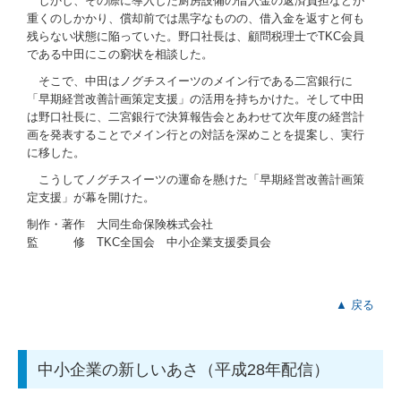
しかし、その際に導入した厨房設備の借入金の返済負担などが
重くのしかかり、償却前では黒字なものの、借入金を返すと何も
残らない状態に陥っていた。野口社長は、顧問税理士でTKC会員
である中田にこの窮状を相談した。
そこで、中田はノグチスイーツのメイン行である二宮銀行に
「早期経営改善計画策定支援」の活用を持ちかけた。そして中田
は野口社長に、二宮銀行で決算報告会とあわせて次年度の経営計
画を発表することでメイン行との対話を深めことを提案し、実行
に移した。
こうしてノグチスイーツの運命を懸けた「早期経営改善計画策
定支援」が幕を開けた。
制作・著作 大同生命保険株式会社
監 修 TKC全国会 中小企業支援委員会
▲ 戻る
中小企業の新しいあさ（平成28年配信）