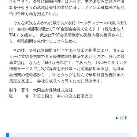
させてきた。会社に顧問税理士はおらず、妻のまなみに経理や決
算を任せきりの武次は会社の業績に疎く、メイン金融機関の菊池
信用金庫も頭を抱えていた。
そんな武次をみかねた取引先の(株)ゴールデンピースの湯川社長
は、自社の顧問税理士でTKC全国会会員である川中（税理士法人
TAL）を紹介し、武次はTKC会員事務所の業務内容の奥深さを知
り、税務顧問を依頼することを決める。
その後、会社は巡回監査担当である柴田の指導により、タイム
リーに業績を把握できる経理体制を構築できたものの、肝心の最
新業績は、なんと「564万円の赤字」であった。TKCモニタリング
情報サービスで月次試算表を受け取った菊池信用金庫は、地域金
融機関の使命感から、川中とタッグを組んで早期経営改善計画の
策定を支援し、会社を成長へと導くために動き出す。
制作・著作 大同生命保険株式会社
監 修 TKC全国会 中小企業支援委員会
▲ 戻る