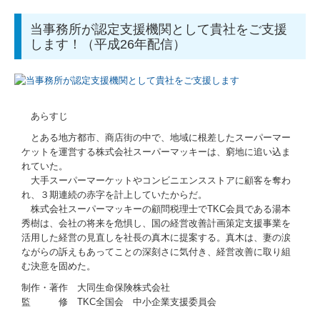
当事務所が認定支援機関として貴社をご支援
します！（平成26年配信）
あらすじ
とある地方都市、商店街の中で、地域に根差したスーパーマー
ケットを運営する株式会社スーパーマッキーは、窮地に追い込ま
れていた。
大手スーパーマーケットやコンビニエンスストアに顧客を奪わ
れ、３期連続の赤字を計上していたからだ。
株式会社スーパーマッキーの顧問税理士でTKC会員である湯本
秀樹は、会社の将来を危惧し、国の経営改善計画策定支援事業を
活用した経営の見直しを社長の真木に提案する。真木は、妻の涙
ながらの訴えもあってことの深刻さに気付き、経営改善に取り組
む決意を固めた。
制作・著作 大同生命保険株式会社
監 修 TKC全国会 中小企業支援委員会