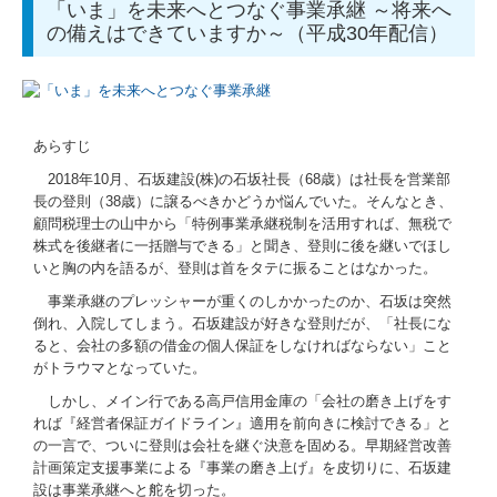
「いま」を未来へとつなぐ事業承継 ～将来へ
の備えはできていますか～（平成30年配信）
あらすじ
2018年10月、石坂建設(株)の石坂社長（68歳）は社長を営業部
長の登則（38歳）に譲るべきかどうか悩んでいた。そんなとき、
顧問税理士の山中から「特例事業承継税制を活用すれば、無税で
株式を後継者に一括贈与できる」と聞き、登則に後を継いでほし
いと胸の内を語るが、登則は首をタテに振ることはなかった。
事業承継のプレッシャーが重くのしかかったのか、石坂は突然
倒れ、入院してしまう。石坂建設が好きな登則だが、「社長にな
ると、会社の多額の借金の個人保証をしなければならない」こと
がトラウマとなっていた。
しかし、メイン行である高戸信用金庫の「会社の磨き上げをす
れば『経営者保証ガイドライン』適用を前向きに検討できる」と
の一言で、ついに登則は会社を継ぐ決意を固める。早期経営改善
計画策定支援事業による『事業の磨き上げ』を皮切りに、石坂建
設は事業承継へと舵を切った。