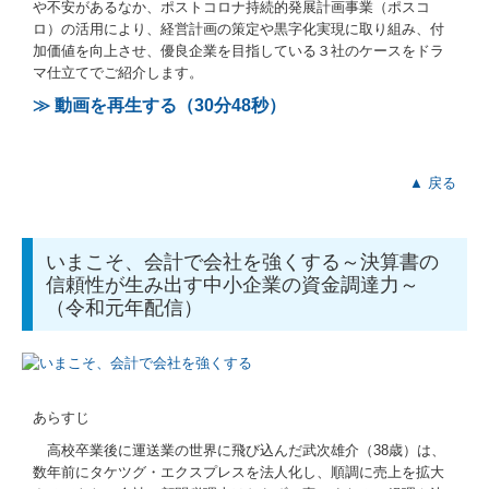
や不安があるなか、ポストコロナ持続的発展計画事業（ポスコ
ロ）の活用により、経営計画の策定や黒字化実現に取り組み、付
国の共済制度活用コーナー
加価値を向上させ、優良企業を目指している３社のケースをドラ
マ仕立てでご紹介します。
求人情報
≫ 動画を再生する（30分48秒）
▲ 戻る
いまこそ、会計で会社を強くする～決算書の
信頼性が生み出す中小企業の資金調達力～
（令和元年配信）
あらすじ
高校卒業後に運送業の世界に飛び込んだ武次雄介（38歳）は、
数年前にタケツグ・エクスプレスを法人化し、順調に売上を拡大