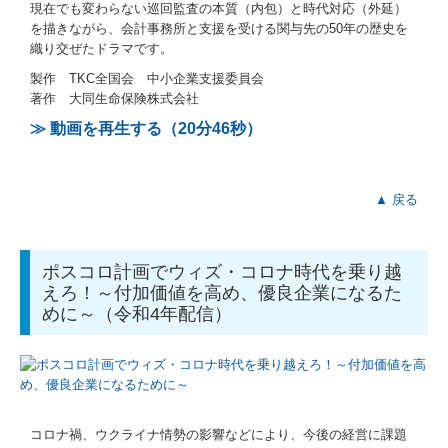
現在でも変わらない巡回監査の本質（内包）と時代対応（外延）
を描きながら、会計事務所と支援を受ける関与先の50年の歴史を
建設業用会計情報DB
織り交ぜたドラマです。
製作 TKC全国会 中小企業支援委員会
経営者お役立ち情報
著作 大同生命保険株式会社
経営改善オンデマンド講座
≫ 動画を再生する（20分46秒）
経営革新等支援機関とは
▲ 戻る
新型コロナ経営支援情報
補助金・助成金・融資情報
ポスコロ計画でウィズ・コロナ時代を乗り越
えろ！～付加価値を高め、優良企業になるた
共済制度
めに～（令和4年配信）
中小企業倒産防止共済制度
小規模企業共済制度
コロナ禍、ウクライナ情勢の影響などにより、今後の経営に課題
中小企業退職金共済制度