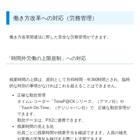
建設業用会計情報DB
働き方改革への対応（労務管理）
経営者お役立ち情報
働き方改革関連法に即した安全な労務管理ができます。
経営改善オンデマンド講座
経営革新等支援機関とは
「時間外労働の上限規制」への対応
新型コロナ経営支援情報
残業時間の上限は、原則として月45時間・年360時間とされ、臨時
補助金・助成金・融資情報
的な特別の事情がなければこれを超えることはできません。
正確な勤怠管理
共済制度
タイムレコーダー「TimeP@CKシリーズ」（アマノ社）や
「Touch On Time」（デジジャパン社）で、正確な勤怠管理が
中小企業倒産防止共済制度
できます。
勤怠データは、PX2に連携できます。
小規模企業共済制度
残業時間の見える化
社員ごとに残業時間や残業手当を確認できます。人員の補充
中小企業退職金共済制度
や業務の平準化を検討する際にも活用できます。