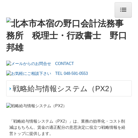
トップページ
事務所紹介
経営理念
交通案内
リンク集
戦略給与情報システム（PX2）
業務案内
円満な相続・事業承継を支援
「戦略給与情報システム（PX2）」は、業務の効率化・コスト削
TKCシステムのご紹介
減はもちろん、賃金の適正配分の意思決定に役立つ戦略情報を経
営トップに提供します。
TKCシステムQ&A