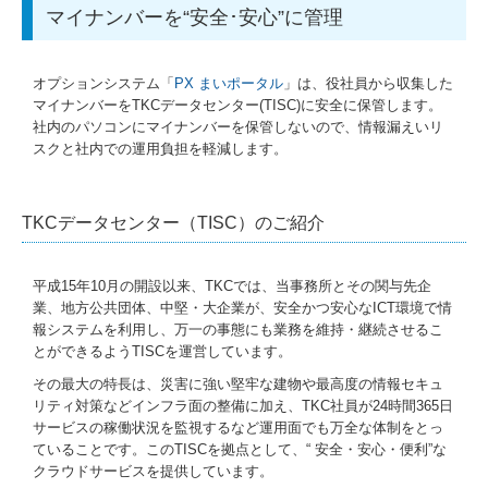
マイナンバーを“安全･安心”に管理
オプションシステム「
PX まいポータル
」は、役社員から収集した
マイナンバーをTKCデータセンター(TISC)に安全に保管します。
社内のパソコンにマイナンバーを保管しないので、情報漏えいリ
スクと社内での運用負担を軽減します。
TKCデータセンター（TISC）のご紹介
平成15年10月の開設以来、TKCでは、当事務所とその関与先企
業、地方公共団体、中堅・大企業が、安全かつ安心なICT環境で情
報システムを利用し、万一の事態にも業務を維持・継続させるこ
とができるようTISCを運営しています。
その最大の特長は、災害に強い堅牢な建物や最高度の情報セキュ
リティ対策などインフラ面の整備に加え、TKC社員が24時間365日
サービスの稼働状況を監視するなど運用面でも万全な体制をとっ
ていることです。このTISCを拠点として、“ 安全・安心・便利”な
クラウドサービスを提供しています。