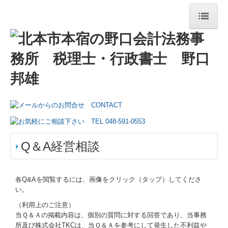
トップページ
事務所紹介
経営理念
交通案内
リンク集
Q＆A経営相談
業務案内
円満な相続・事業承継を支援
各Q&Aを閲覧するには、画像をクリック（タップ）してくださ
い。
TKCシステムのご紹介
（利用上のご注意）
当Ｑ＆Ａの掲載内容は、個別の質問に対する回答であり、当事務
TKCシステムQ&A
所及び株式会社TKCは、当Ｑ＆Ａを参考にして発生した不利益や