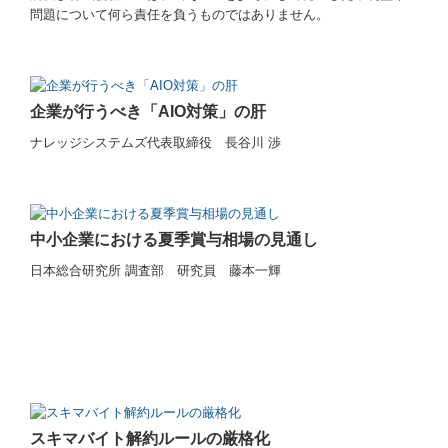
問題について何ら責任を負うものではありません。
建設業用会計情報DB
経営者お役立ち情報
企業が行うべき「AIO対策」の肝
経営改善オンデマンド講座
ナレッジシステムズ代表取締役 長谷川 渉
経営革新等支援機関とは
新型コロナ経営支援情報
中小企業における夏季賞与相場の見通し
補助金・助成金・融資情報
日本総合研究所 調査部 研究員 藤本一輝
共済制度
中小企業倒産防止共済制度
小規模企業共済制度
スキマバイト解約ルールの厳格化
中小企業退職金共済制度