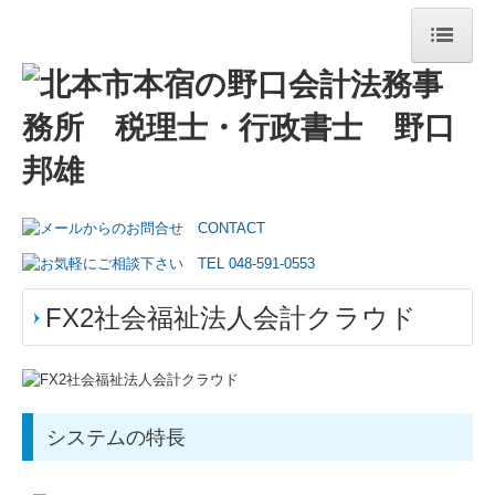
トップページ
事務所紹介
経営理念
交通案内
リンク集
FX2社会福祉法人会計クラウド
業務案内
円満な相続・事業承継を支援
システムの特長
TKCシステムのご紹介
TKCシステムQ&A