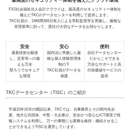
最高度のセキュリティー体制を備えたクラウド環境
FX2社会福祉法人会計クラウドは、最高度のセキュリティー体制を
備えたTKCのデータセンターを利用して提供します。
TKC社員が、24時間365日有人による常駐監視等を実施し、厳格な
管理基準に則って、貴社の大切なデータをお預かりします。
安全
安心
便利
最新技術を駆使
国内法に準拠した厳
自社データセンター
し、災害等への備
格な個人情報管理体
だからこそできる
えも万全
制の下
万全なサポートと高
堅ろうでセキュア
TKC社員がデータを
付加価値サービスの
な環境
保護
提供
TKCデータセンター（TISC）のご紹介
平成15年10月の開設以来、TKCでは、当事務所とその関与先企
業、地方公共団体、中堅・大企業が、安全かつ安心なICT環境で情
報システムを利用し、万一の事態にも業務を維持・継続させるこ
とができるようTISCを運営しています。